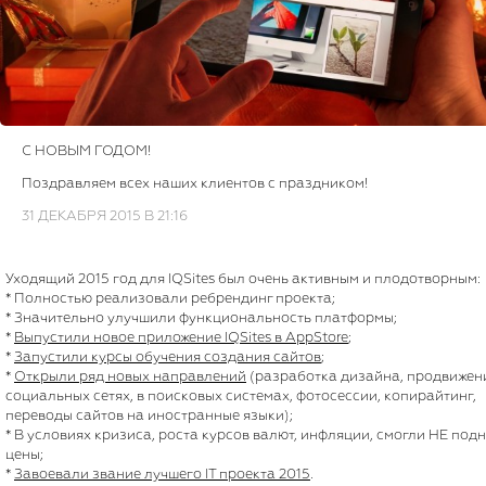
С НОВЫМ ГОДОМ!
Поздравляем всех наших клиентов с праздником!
31 ДЕКАБРЯ 2015 В 21:16
Уходящий 2015 год для IQSites был очень активным и плодотворным:
* Полностью реализовали ребрендинг проекта;
* Значительно улучшили функциональность платформы;
*
Выпустили новое приложение IQSites в AppStore
;
*
Запустили курсы обучения создания сайтов
;
*
Открыли ряд новых направлений
(разработка дизайна, продвижен
социальных сетях, в поисковых системах, фотосессии, копирайтинг,
переводы сайтов на иностранные языки);
* В условиях кризиса, роста курсов валют, инфляции, смогли НЕ подн
цены;
*
Завоевали звание лучшего IT проекта 2015
.