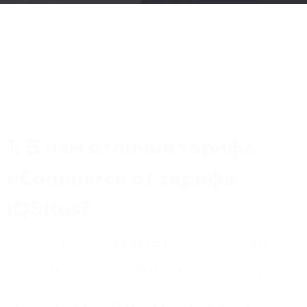
ВОПРОСЫ И ОТВЕТ
1. В чём отличие тарифа
eCommerce от тарифа
IQSites?
Тариф eCommerce создан
специально для тех, кому
нужен мощный интернет-