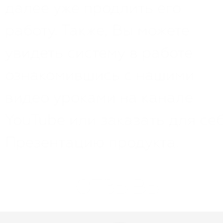
далее уже продлить его
работу. Также, Вы можете
увидеть систему в работе
ознакомившись с нашими
видео уроками на канале
YouTube или заказать для се
Презентацию продукта.
ОТЗЫВЫ