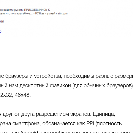
ые браузеры и устройства, необходимы разные разме
ный нам дескпотный фавикон (для обычных браузеров)
32x32, 48x48.
я друг от друга разрешением экранов. Единица,
ана смартфона, обозначается как PPI (плотность