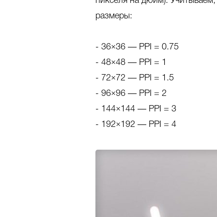
пикселя на дюйм). Учитываем,
размеры:
- 36×36 — PPI = 0.75
- 48×48 — PPI = 1
- 72×72 — PPI = 1.5
- 96×96 — PPI = 2
- 144×144 — PPI = 3
- 192×192 — PPI = 4