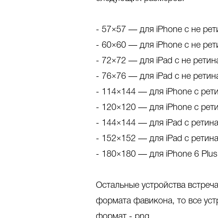
- 57×57 — для iPhone с не рет
- 60×60 — для iPhone с не рет
- 72×72 — для iPad с не ретин
- 76×76 — для iPad с не ретин
- 114×144 — для iPhone с рет
- 120×120 — для iPhone с рет
- 144×144 — для iPad с ретин
- 152×152 — для iPad с ретина
- 180×180 — для iPhone 6 Plus
Остальные устройства встреча
формата фавикона, то все уст
формат - png.