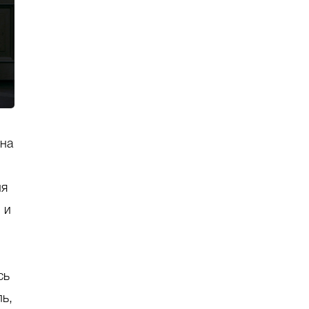
 на
ия
 и
сь
ь,