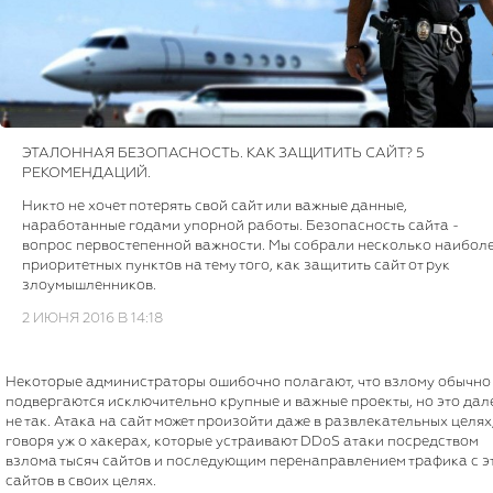
ЭТАЛОННАЯ БЕЗОПАСНОСТЬ. КАК ЗАЩИТИТЬ САЙТ? 5
РЕКОМЕНДАЦИЙ.
Никто не хочет потерять свой сайт или важные данные,
наработанные годами упорной работы. Безопасность сайта -
вопрос первостепенной важности. Мы собрали несколько наибол
приоритетных пунктов на тему того, как защитить сайт от рук
злоумышленников.
2 ИЮНЯ 2016 В 14:18
Некоторые администраторы ошибочно полагают, что взлому обычно
подвергаются исключительно крупные и важные проекты, но это дал
не так. Атака на сайт может произойти даже в развлекательных целях
говоря уж о хакерах, которые устраивают DDoS атаки посредством
взлома тысяч сайтов и последующим перенаправлением трафика с э
сайтов в своих целях.