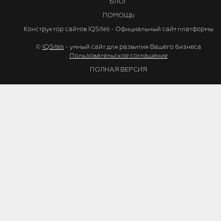
БЛОГ
ПОМОЩЬ
Конструктор сайтов IQSites - Официальный сайт платформы
©
IQSites
- умный сайт для развития Вашего бизнеса
Пользовательское соглашение
ПОЛНАЯ ВЕРСИЯ