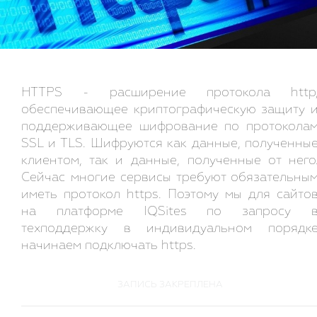
HTTPS - расширение протокола http
обеспечивающее криптографическую защиту 
поддерживающее шифрование по протокола
SSL и TLS. Шифруются как данные, полученны
клиентом, так и данные, полученные от него
Сейчас многие сервисы требуют обязательны
иметь протокол https. Поэтому мы для сайто
на платформе IQSites по запросу 
техподдержку в индивидуальном порядк
начинаем подключать https.
ЗАПИСЬ ЗАКРЕПЛЕНА