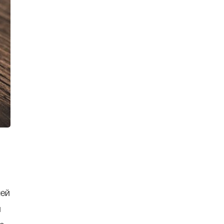
шей
и