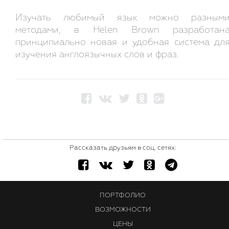
Изучать любимый язык можно разным
методами, в Helen Brown разработан
принципиально новая и удобная система дл
изучения англоязычных слов и фраз.
Рассказать друзьям в соц. сетях:
ПОРТФОЛИО
ВОЗМОЖНОСТИ
ЦЕНЫ