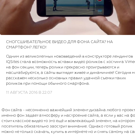
СНОГСШИБАТЕЛЬНОЕ ВИДЕО ДЛЯ ФОНА САЙТА? НА
СМАРТФОН? ЛЕГКО!
Одним из великолепных нововведений в конструкторе лендингов
IQSites стала возможность вставки видео роликов с хостинга Vime
на фон секции, теперь ролики прекрасно проигрываются и
масштабируются, а сайты выглядят живее и динамичнее! Сегодня 
расскажем несколько основных правил удачной съемки таких
роликов при помощи обычного смартфона.
11 АВГУСТА 2016 В 22:07
Фон сайта - несомненно важнейший элемент дизайна любого проект
именно фон задает атмосферу и настроение сайта, а если у вас на ф
стоит классное видео то это ещё и вовлекающий элемент, на котором
посетитель обязательно заострит внимание. Однако готовый ролик
можно не только скачать, купить в интернете но и снять самому на с