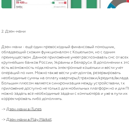
2. Дзен-мани
Дзен-мани - ещё один превосходный финансовый помощник,
обладающий схожим функционалом с Кошельком, но с одним
преимуществом. Данное приложение умеет распознавать смс от всех
крупнейших банков России, Украины и Беларуси. В дополнении к это
есть возможность подключить электронные кошельки и вести учет
операций по ним. Можно также вести учет долгов, резервировать
необходимые суммы на оплату квартиры/страховки/кредита/вклада
Большим плюсом является синхронизация между устройствами, т.к
приложение доступно не только для мобильных платформ но и для П
можно задать все необходимые задачи с компьютера и уже в пути их
корректировать либо дополнять.
->
Дзен-мани в iTunes
.
->
Дзен-мани в Play Market
.