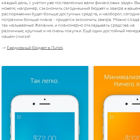
каждый день, с учетом уже поставленных вами финансовых задач. Вы
можете, например, сэкономить сегодняшний бюджет и завтра в ваше
распоряжении будет больше доступных средств, и наоборот, сегодня
потратили больше плана - придется экономить завтра. Можно созда
так называемые Желания, и планомерно откладывать средства на
различные, крупные и не очень покупки. Ещё один достойный менедж
нашем списке!
->
Ежедневный Бюджет в iTunes
.