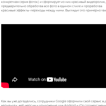
конкретная серия фоток) и сформирует из них красивый видеоролик,
предварительно обработав все фото в едином стиле и проработав
красивые эффекты-переходы между ними. Выглядит это примерно так
Как вы уже догадались, сотрудники Google оформили свой сервис в 
вариантах: веб-версия и приложение для Android и iOs соответственн