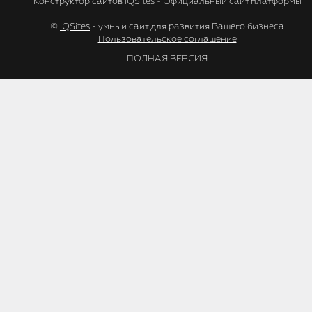
Конструктор сайтов IQSites - Официальный сайт платформы
©
IQSites
- умный сайт для развития Вашего бизнеса
Пользовательское соглашение
ПОЛНАЯ ВЕРСИЯ