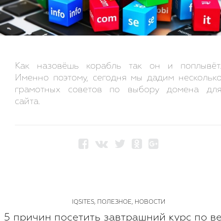
Как назовёшь корабль так он и поплывёт
Именно поэтому, сегодня мы дадим нескольк
грамотных советов по выбору домена дл
сайта.
IQSITES
,
ПОЛЕЗНОЕ
,
НОВОСТИ
5 причин посетить завтрашний курс по в