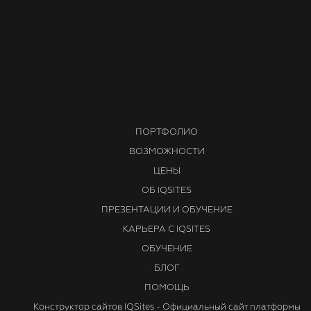
подтвердил желание получать Вашу рассылку, нажав на ссылку в письме
которое автоматически отправляется после заполнения формы захвата.
Спасибо за обращение в службу технической поддержки проекта IQSite
С уважением,
Служба технической поддержки
Проекта IQSites
ПОРТФОЛИО
ВОЗМОЖНОСТИ
ЦЕНЫ
ОБ IQSITES
ПРЕЗЕНТАЦИИ И ОБУЧЕНИЕ
КАРЬЕРА С IQSITES
ОБУЧЕНИЕ
БЛОГ
ПОМОЩЬ
Конструктор сайтов IQSites - Официальный сайт платформы