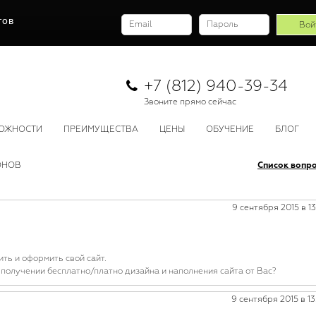
тов
+7 (812) 940-39-34
Звоните прямо сейчас
ОЖНОСТИ
ПРЕИМУЩЕСТВА
ЦЕНЫ
ОБУЧЕНИЕ
БЛОГ
ОНОВ
Список вопр
9 сентября 2015 в 13
ить и оформить свой сайт.
а получении бесплатно/платно дизайна и наполнения сайта от Вас?
9 сентября 2015 в 13