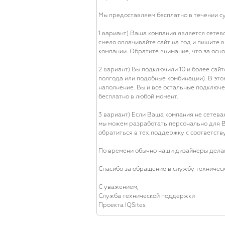
Мы предоставляем бесплатно в течении су
1 вариант) Ваша компания является сетево
смело оплачивайте сайт на год и пишите 
компании. Обратите внимание, что за осн
2 вариант) Вы подключили 10 и более сай
полгода или подобные комбинации). В это
наполнение. Вы и все остальные подключе
бесплатно в любой момент.
3 вариант) Если Ваша компания не сетева
мы можем разработать персонально для Ва
обратиться в тех.поддержку с соответст
По времени обычно наши дизайнеры делаю
Спасибо за обращение в службу техническ
С уважением,
Служба технической поддержки
Проекта IQSites