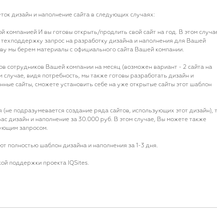
ток дизайн и наполнение сайта в следующих случаях:
й компанией И вы готовы открыть/продлить свой сайт на год. В этом случа
в техподдержку запрос на разработку дизайна и наполнения для Вашей
ову мы берем материалы с официального сайта Вашей компании.
тов сотрудников Вашей компании на месяц (возможен вариант - 2 сайта на
м случае, видя потребность, мы также готовы разработать дизайн и
нные сайты, сможете установить себе на уже открытые сайты этот шаблон
я (не подразумевается создание ряда сайтов, использующих этот дизайн), 
с дизайн и наполнение за 30.000 руб. В этом случае, Вы можете также
вующим запросом.
т полностью шаблон дизайна и наполнения за 1-3 дня.
ой поддержки проекта IQSites.