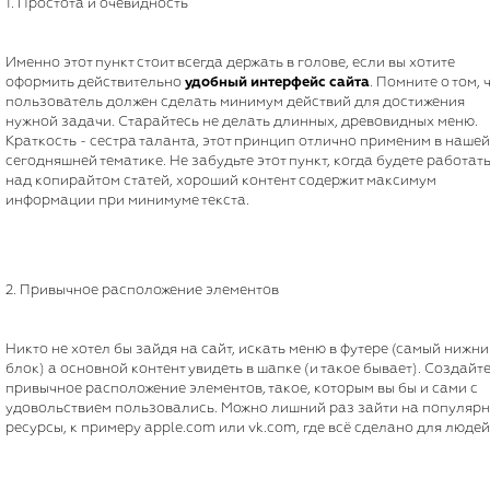
1. Простота и очевидность
Именно этот пункт стоит всегда держать в голове, если вы хотите
оформить действительно
удобный интерфейс сайта
. Помните о том, 
пользователь должен сделать минимум действий для достижения
нужной задачи. Старайтесь не делать длинных, древовидных меню.
Краткость - сестра таланта, этот принцип отлично применим в нашей
сегодняшней тематике. Не забудьте этот пункт, когда будете работат
над копирайтом статей, хороший контент содержит максимум
информации при минимуме текста.
2. Привычное расположение элементов
Никто не хотел бы зайдя на сайт, искать меню в футере (самый нижн
блок) а основной контент увидеть в шапке (и такое бывает). Создайт
привычное расположение элементов, такое, которым вы бы и сами с
удовольствием пользовались. Можно лишний раз зайти на популяр
ресурсы, к примеру apple.com или vk.com, где всё сделано для людей