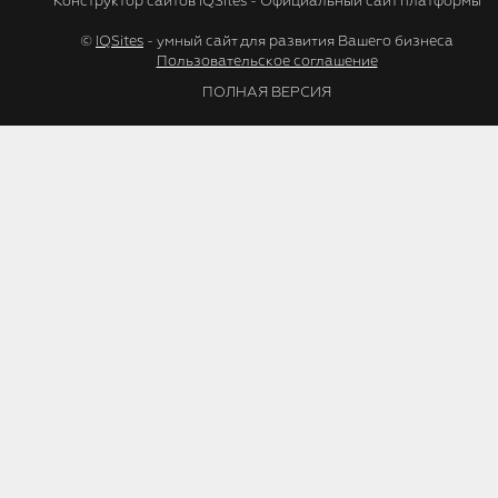
Конструктор сайтов IQSites - Официальный сайт платформы
©
IQSites
- умный сайт для развития Вашего бизнеса
Пользовательское соглашение
ПОЛНАЯ ВЕРСИЯ