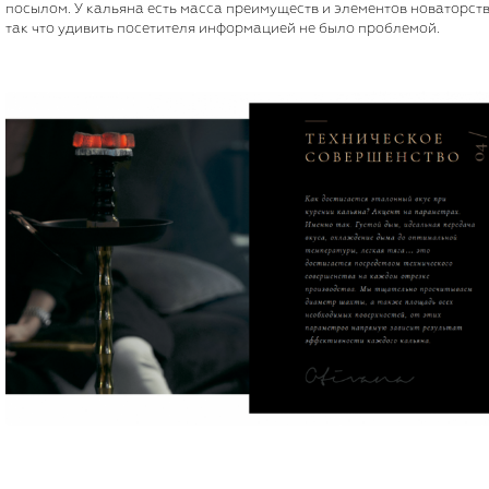
посылом. У кальяна есть масса преимуществ и элементов новаторств
так что удивить посетителя информацией не было проблемой.