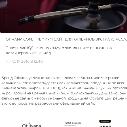
OTIVANA.COM. ПРЕМИУМ САЙТ ДЛЯ КАЛЬЯНОВ ЭКСТРА КЛАССА.
Портфолио IQSites вновь радует пополнением изысканных
дизайнерских решений ;)
4 ИЮЛЯ 2016 В 12:40
Бренд Otivana успешно зарекомендовал себя на мировом рынке
кальянов и это подтверждается как количеством проданных по всей
планете экземпляров (> 30 000), так и их наличием в лучших рестор
мира. Проблема бренда была в том, что поисковую выдачу заполони
фейковые сайты с не оригинальной продукцией Otivana. Для решени
этого вопроса, мы разработали
официальный сайт
.