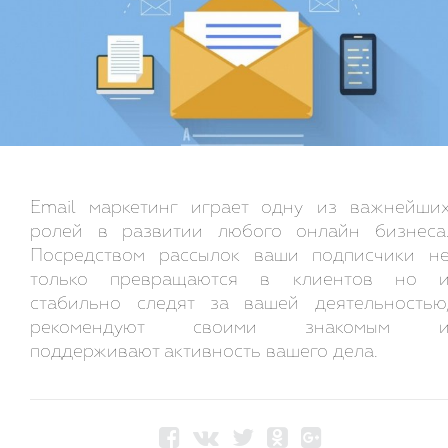
Email маркетинг играет одну из важнейши
ролей в развитии любого онлайн бизнеса
Посредством рассылок ваши подписчики н
только превращаются в клиентов но 
стабильно следят за вашей деятельностью
рекомендуют своими знакомым 
поддерживают активность вашего дела.