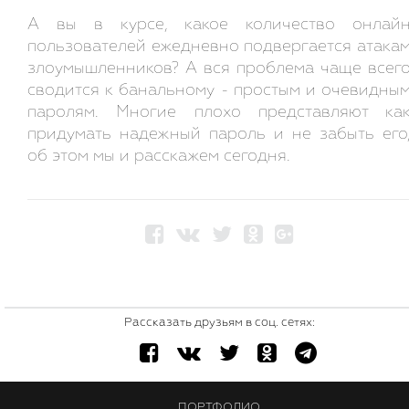
А вы в курсе, какое количество онлай
пользователей ежедневно подвергается атака
злоумышленников? А вся проблема чаще всег
сводится к банальному - простым и очевидны
паролям. Многие плохо представляют ка
придумать надежный пароль и не забыть его
об этом мы и расскажем сегодня.
Рассказать друзьям в соц. сетях:
ПОРТФОЛИО