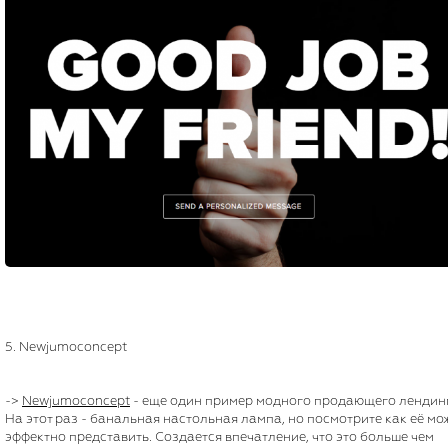
5. Newjumoconcept
->
Newjumoconcept
- еще один пример модного продающего лендин
На этот раз - банальная настольная лампа, но посмотрите как её мо
эффектно представить. Создается впечатление, что это больше чем