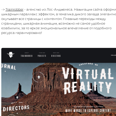
->
Trainrobber
- агенство из Лос-Анджелеса. Навигация сайта оформ
шикарным параллакс эффектом, а тематика дикого запада элегантн
окутывает все страницы с контентом. Плавные переходы между
страницами, шикарная анимация, возможно не самое удобное
юзабилити, за то яркое эмоциональное впечатление от подобного
ресурса гарантировано!