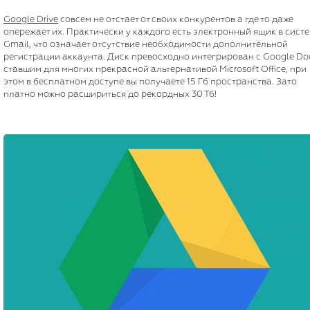
Google Drive
совсем не отстает от своих конкурентов а где то даже
опережает их. Практически у каждого есть электронный ящик в сист
Gmail, что означает отсутствие необходимости дополнительной
регистрации аккаунта. Диск превосходно интегрирован с Google Do
ставшим для многих прекрасной альтернативой Microsoft Office, при
этом в бесплатном доступе вы получаете 15 Гб пространства. Зато
платно можно расшириться до рекордных 30 Тб!