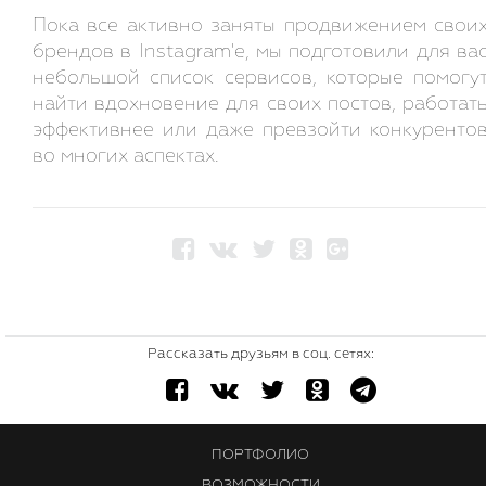
Пока все активно заняты продвижением свои
брендов в Instagram'e, мы подготовили для ва
небольшой список сервисов, которые помогу
найти вдохновение для своих постов, работат
эффективнее или даже превзойти конкуренто
во многих аспектах.
Рассказать друзьям в соц. сетях:
ПОРТФОЛИО
ВОЗМОЖНОСТИ