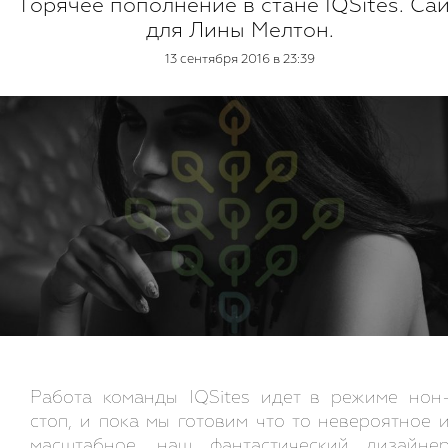
Горячее пополнение в стане IQSites. Са
для Лины Мелтон.
13 сентября 2016 в 23:39
Работа команды IQSites идет в режиме нон
стоп, и пока мы готовим что то невероятное 
масштабное, наш фантастический дизайне