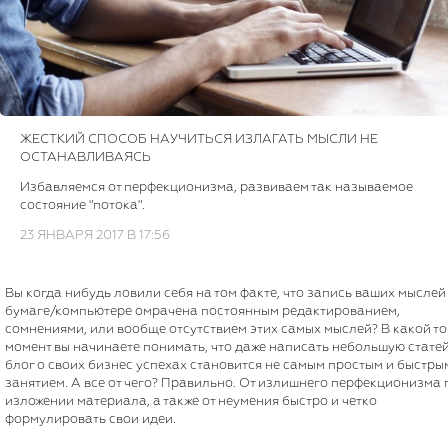
ЖЕСТКИЙ СПОСОБ НАУЧИТЬСЯ ИЗЛАГАТЬ МЫСЛИ НЕ
ОСТАНАВЛИВАЯСЬ
Избавляемся от перфекционизма, развиваем так называемое
состояние "потока".
23 ЯНВАРЯ 2017 В 17:56
Вы когда нибудь ловили себя на том факте, что запись ваших мыслей
бумаге/компьютере омрачена постоянным редактированием,
сомнениями, или вообще отсутствием этих самых мыслей? В какой то
момент вы начинаете понимать, что даже написать небольшую статей
блог о своих бизнес успехах становится не самым простым и быстры
занятием. А все от чего? Правильно. От излишнего перфекционизма 
изложении материала, а также от неумения быстро и четко
формулировать свои идеи.