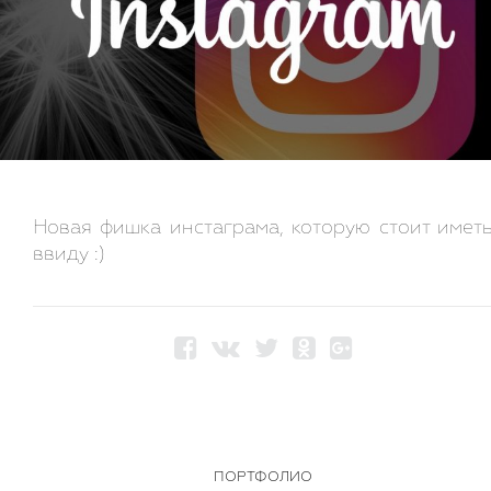
Новая фишка инстаграма, которую стоит имет
ввиду :)
ПОРТФОЛИО