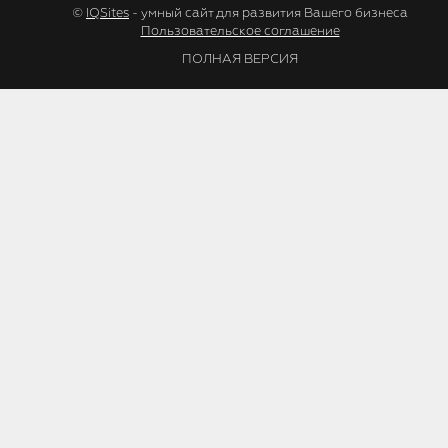
©
IQSites
- умный сайт для развития Вашего бизнеса
Пользовательское соглашение
ПОЛНАЯ ВЕРСИЯ