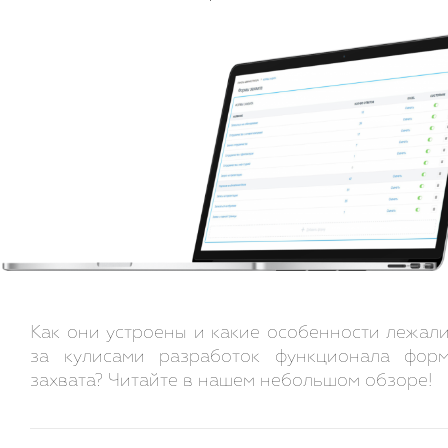
Как они устроены и какие особенности лежал
за кулисами разработок функционала фор
захвата? Читайте в нашем небольшом обзоре!