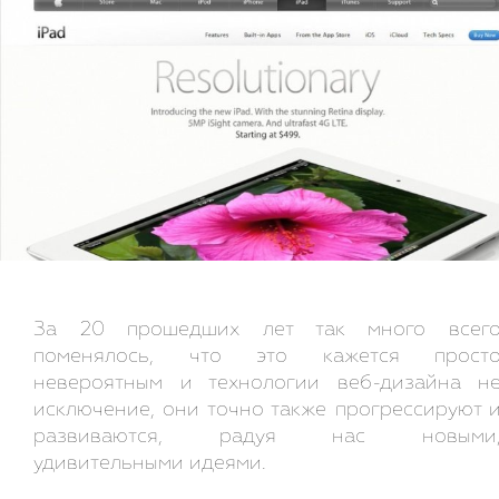
За 20 прошедших лет так много всег
поменялось, что это кажется прост
невероятным и технологии веб-дизайна н
исключение, они точно также прогрессируют 
развиваются, радуя нас новыми
удивительными идеями.