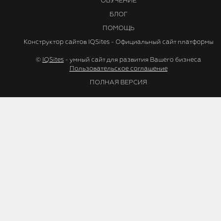
ОБУЧЕНИЕ
БЛОГ
ПОМОЩЬ
Конструктор сайтов IQSites - Официальный сайт платформы
©
IQSites
- умный сайт для развития Вашего бизнеса
Пользовательское соглашение
ПОЛНАЯ ВЕРСИЯ