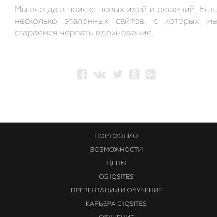
Мы всегда в поиске новых идей и решений. Ест
несколько эталонных сайтов, с которых м
стараемся черпать вдохновение.
ПОРТФОЛИО
ВОЗМОЖНОСТИ
ЦЕНЫ
ОБ IQSITES
ПРЕЗЕНТАЦИИ И ОБУЧЕНИЕ
КАРЬЕРА С IQSITES