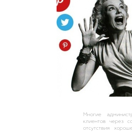
Многие админист
клиентов через с
отсутствия хорош