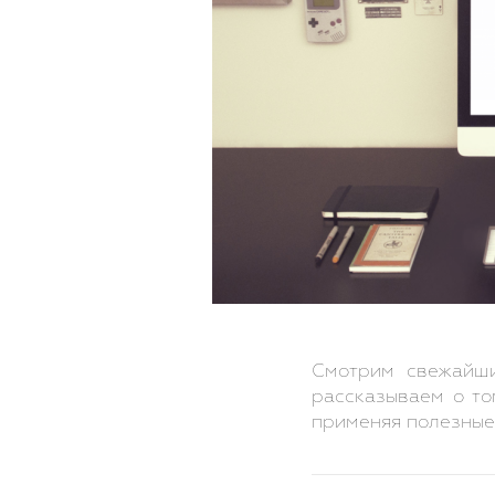
Смотрим свежайши
рассказываем о то
применяя полезные