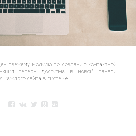
ен свежему модулю по созданию контактной
ункция теперь доступна в новой панели
 каждого сайта в системе.