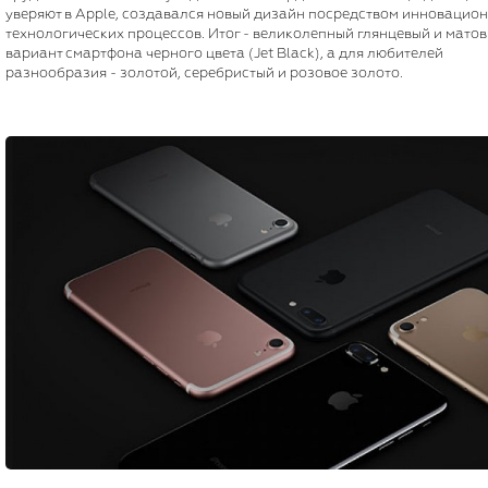
уверяют в Apple, создавался новый дизайн посредством инновацио
технологических процессов. Итог - великолепный глянцевый и мато
вариант смартфона черного цвета (Jet Black), а для любителей
разнообразия - золотой, серебристый и розовое золото.