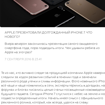
APPLE ПРЕЗЕНТОВАЛИ ДОЛГОЖДАННЫЙ IPHONE 7. ЧТО
НОВОГО?
Вчера вечером закончилась презентация самого ожидаемого
смартфона года, пора подводить итоги. Чем удивили ребята из
Apple на этот раз?
7 СЕНТЯБРЯ 2016 В 23:41
Те из нас, кто активно следят за продукцией компании Apple наверн
следили за ходом развития событий в течении года и замечали
различного рода утечки и сливы информации. Фото новенького iPho
всё чаще и чаще появлялись в сети, эксперты терялись в догадках, на
форумах и блогах писались целые статьи посвященные нововведен
будущего гаджета. Сегодня iPhone 7 спустился с небес на землю и м
подвести определенные итоги. Начать имеет смысл с официального
рекламного ролика, который, как всегда, удался на славу: