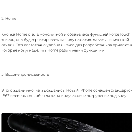
2. Home
Кнопка Home стала монолитной и обзавелась функцией Force Touch, 
теперь, она будет реагировать на силу нажатия, давать физический
отклик. Это достаточно удобная штука для разработчиков приложен
которые могут наделять Home различными функциями.
3. Водонепроницаемость
Этого ждали многие и дождались. Новый iPhone оснащен стандарто
IP67 и теперь способен даже на получасовое погружение под воду.