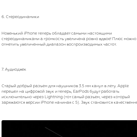
6. Стереодинамики
Новенький iPhone теперь обладает самыми настоящими
стереодинамиками а громкость увеличена ровно вдвое! Плюс можно
отметить увеличенный диапазон воспроизводимых частот.
7. Аудиоджек
Старый добрый разъем для наушников 3.5 мм канул в лету. Apple
перешел на цифровой звук и теперь, EarPods будут работать
исключительно через Lightning (тот самый разъем, через который
заряжаются версии iPhone начиная с 5). Звук становится качественне