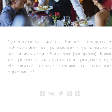
Существенная часть бизнес владельце
работает именно с различного рода услугами 
не физическими объектами (товарами). Каки
же приемы используются при продаже услуг
На сколько велико отличие от товарног
маркетинга?