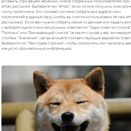
вставить (при вашем желании) имена собранных пользователей при
email рассылке. Выберите тип "email", если хотите получить электро
почту посетителя. Это поможет системе собрать все адреса почт
посетителей в единую базу (чтобы вы смогли использовать её при em
рассылках). Если вам нужно собрать какие то данные или задать во
с выбором одного или нескольких ответов тип "Один ответ из списка
"Галочки" или "Выпадающий список" (в таком случае у вас активируе
столбик "Значение", где вы впишете соответствующие варианты ответ
Выберите тип "Текстовая строчка", чтобы посетитель мог написать ва
какую то произвольную информацию.