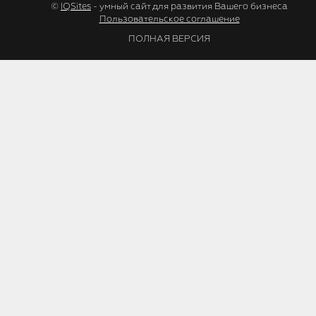
©
IQSites
- умный сайт для развития Вашего бизнеса
Пользовательское соглашение
ПОЛНАЯ ВЕРСИЯ