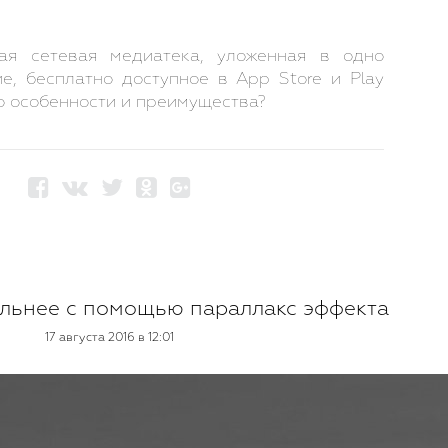
лая сетевая медиатека, уложенная в одно
е, бесплатно доступное в App Store и Play
го особенности и преимущества?
ильнее с помощью параллакс эффекта
17 августа 2016 в 12:01