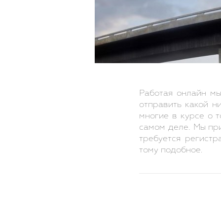
Работая онлайн мы
отправить какой н
многие в курсе о т
самом деле. Мы при
требуется регистр
тому подобное.