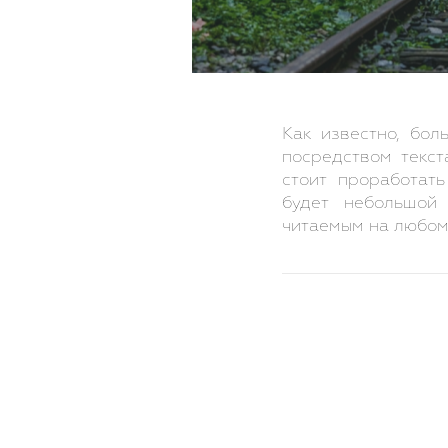
Как известно, бо
посредством текст
стоит проработат
будет небольшой
читаемым на любом