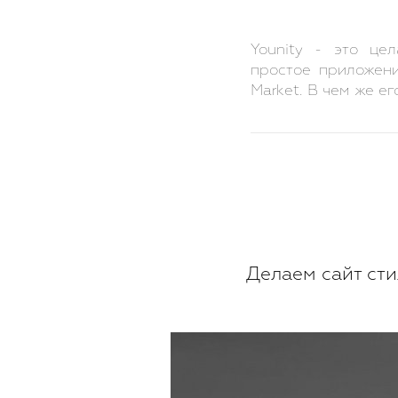
Younity - это це
простое приложени
Market. В чем же е
Делаем сайт ст