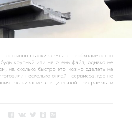
 постоянно сталкиваемся с необходимостью
ибудь крупный или не очень файл, однако не
ом, на сколько быстро это можно сделать на
готовили несколько онлайн сервисов, где не
ация, скачивание специальной программы и