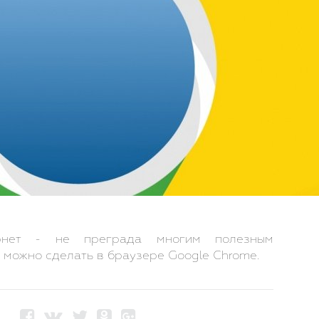
рнет - не преграда многим полезным
 можно сделать в браузере Google Chrome.