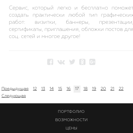
Сервис, который легко и бесплатно поможе
создать практически любой тип графически
работ: визитки, баннеры, презентации
сертификаты, приглашения, обложки постов дл
соц. сетей и многое другое!
Предыдущая
12
13
14
15
16
17
18
19
20
21
22
Следующая
ПОРТФОЛИО
ВОЗМОЖНОСТИ
ЦЕНЫ