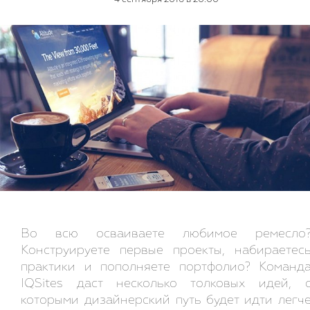
Во всю осваиваете любимое ремесло
Конструируете первые проекты, набираетес
практики и пополняете портфолио? Команд
IQSites даст несколько толковых идей, 
которыми дизайнерский путь будет идти легч